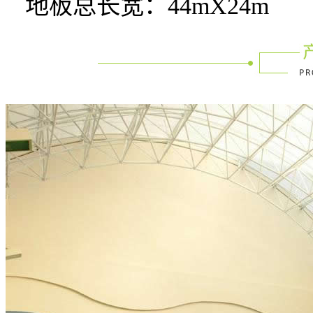
地板总长宽：
44mX24m