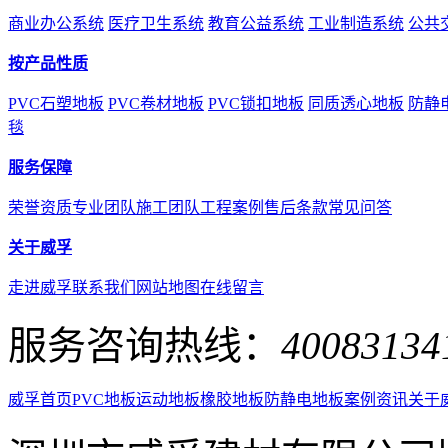
商业办公系统
医疗卫生系统
教育公益系统
工业制造系统
公共
按产品性质
PVC石塑地板
PVC卷材地板
PVC锁扣地板
同质透心地板
防静
毯
服务保障
荣誉资质
专业团队
施工团队
工程案例
售后条款
常见问答
关于威孚
走进威孚
联系我们
网站地图
在线留言
服务咨询热线：
40083134
威孚首页
PVC地板
运动地板
橡胶地板
防静电地板
案例资讯
关于